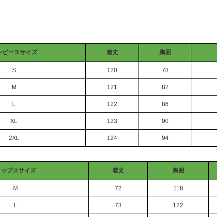
ンピースサイズ
着丈
胸囲
S
120
78
M
121
82
L
122
86
XL
123
90
2XL
124
94
トップスサイズ
着丈
胸囲
M
72
118
L
73
122