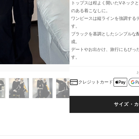
トップスは程よく開いたVネック
のある着こなしに。
ワンピースは縦ラインを強調する
す。
ブラックを基調としたシンプルな
成。
デートやお出かけ、旅行にもぴっ
す。
クレジットカード
サイズ・カ