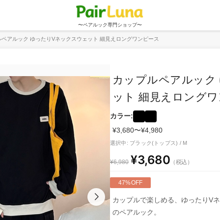
〜ペアルック専門ショップ〜
ルペアルック ゆったりVネックスウェット 細見えロングワンピース
カップルペアルック
ット 細見えロング
カラー:
¥3,680〜¥4,980
選択中: ブラック(トップス) / M
¥3,680
（税込）
¥6,980
47%OFF
カップルで楽しめる、ゆったりV
のペアルック。