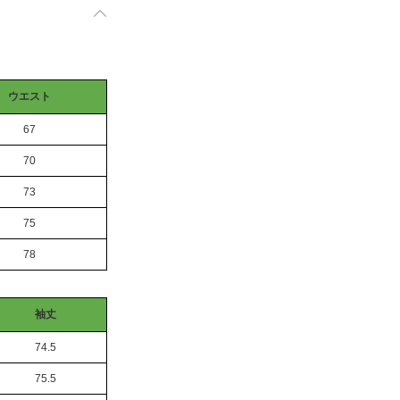
ウエスト
67
70
73
75
78
袖丈
74.5
75.5