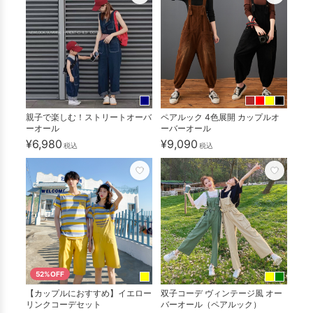
親子で楽しむ！ストリートオーバ
ペアルック 4色展開 カップルオ
ーオール
ーバーオール
¥6,980
¥9,090
税込
税込
52%OFF
【カップルにおすすめ】イエロー
双子コーデ ヴィンテージ風 オー
リンクコーデセット
バーオール（ペアルック）