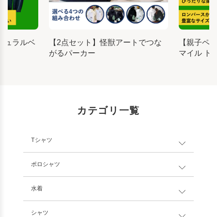
チュラルベ
【2点セット】怪獣アートでつな
【親子ペ
がるパーカー
マイル ト
カテゴリ一覧
Tシャツ
ポロシャツ
水着
シャツ