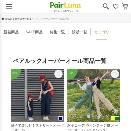
〜ペアルック専門ショップ〜
カテゴリ一覧
ペアルックオーバーオール商品一覧
HOME
新着商品
SALE商品
特集一覧
診断一覧
カテゴリ
ペアルックオーバーオール商品一覧
人気
人気
親子で楽しむ！ストリートオーバ
双子コーデ ヴィンテージ風 オー
ーオール
バーオール（ペアルック）