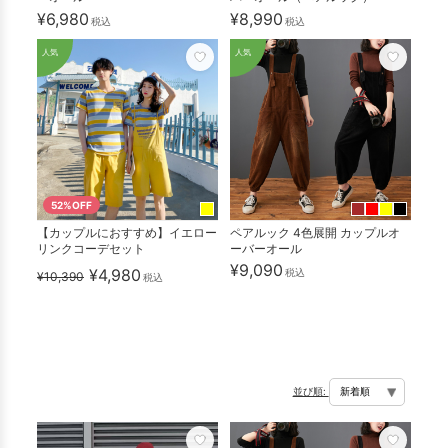
¥6,980
¥8,990
税込
税込
人気
人気
52%OFF
【カップルにおすすめ】イエロー
ペアルック 4色展開 カップルオ
リンクコーデセット
ーバーオール
¥9,090
¥4,980
税込
¥10,390
税込
並び順: