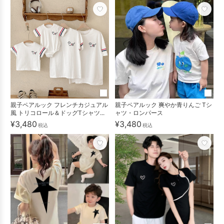
親子ペアルック フレンチカジュアル
親子ペアルック 爽やか青りんご Tシ
風 トリコロール＆ドッグTシャツ...
ャツ・ロンパース
¥3,480
¥3,480
税込
税込