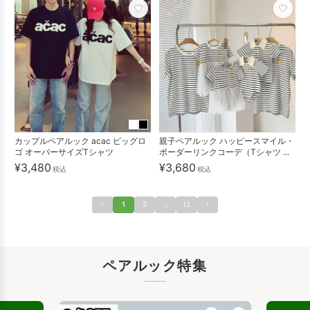
カップルペアルック acac ビッグロ
親子ペアルック ハッピースマイル・
ゴ オーバーサイズTシャツ
ボーダーリンクコーデ（Tシャツ ...
¥3,480
¥3,680
税込
税込
‹
1
2
...
12
›
ペアルック特集