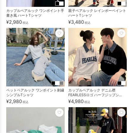
カップルペアルック ワンポイント手
親子ペアルック レインボーペイント
書き風 ハートTシャツ
ハートTシャツ
¥2,980
¥3,480
税込
税込
ペットペアルック ワンポイント刺繍
カップルペアルック デニム襟
シンプルTシャツ
FEARLESSロゴ ハーフジップシ...
¥2,980
¥4,980
税込
税込