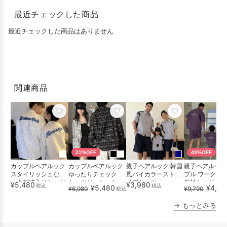
最近チェックした商品
最近チェックした商品はありません
関連商品
21%OFF
49%OFF
カップルペアルック
カップルペアルック
親子ペアルック 韓国
親子ペアルック
スタイリッシュなバ
ゆったりチェック柄
風バイカラーストラ
プル ワークテ
ック刺繍入りシャツ
シャツジャケット
イプシャツ
半袖シャツセッ
¥5,480
¥3,980
税込
税込
¥5,480
¥4,98
¥6,980
¥9,790
税込
ジャケット
ップ
→ もっとみる