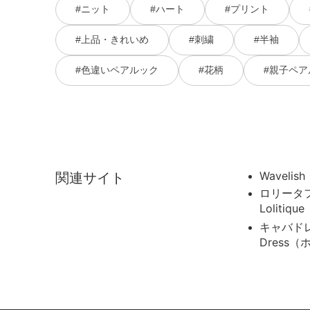
#ニット
#ハート
#プリント
#上品・きれいめ
#刺繍
#半袖
#色違いペアルック
#花柄
#親子ペア
Wavelish
関連サイト
ロリータ
Loliti
キャバドレ
Dress