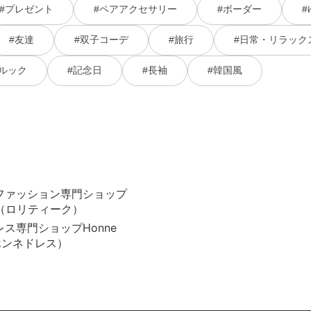
#プレゼント
#ペアアクセサリー
#ボーダー
#
#友達
#双子コーデ
#旅行
#日常・リラック
ルック
#記念日
#長袖
#韓国風
ファッション専門ショップ
que（ロリティーク）
ス専門ショップHonne
（ホンネドレス）