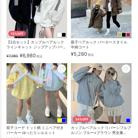
13%OFF
【2点セット】カップルペアルック
親子ペアルック パーカースタイル
ラインキャット ジップアップパー...
中綿コート
¥5,280
¥6,980
税込
¥7,980
税込
34%OFF
双子コーデ ドット柄 ミニベア付き
カップルペアルック リバーシブルブ
パーカー ゆったりシルエット
ルゾン ブルー×ブラウン 男女兼...