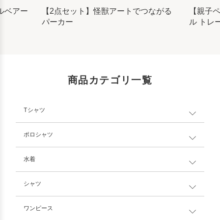
ルベアー
【2点セット】怪獣アートでつながる
【親子
パーカー
ル トレ
商品カテゴリ一覧
Tシャツ
ポロシャツ
水着
シャツ
ワンピース