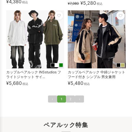
¥4,380
¥5,280
税込
¥7,980
税込
カップルペアルック INSstudios フ
カップルペアルック 中綿ジャケット
ライトジャケット サイ...
フード付き シンプル 男女兼用
¥5,680
¥5,480
税込
税込
‹
1
2
›
ペアルック特集