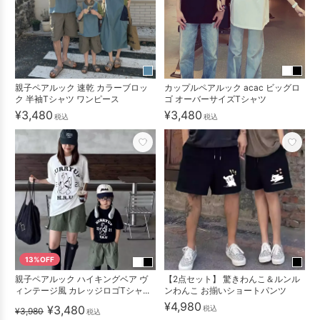
親子ペアルック 速乾 カラーブロッ
カップルペアルック acac ビッグロ
ク 半袖Tシャツ ワンピース
ゴ オーバーサイズTシャツ
¥3,480
¥3,480
税込
税込
13%OFF
親子ペアルック ハイキングベア ヴ
【2点セット】 驚きわんこ＆ルンル
ィンテージ風 カレッジロゴTシャ...
ンわんこ お揃いショートパンツ
¥4,980
¥3,480
税込
¥3,980
税込