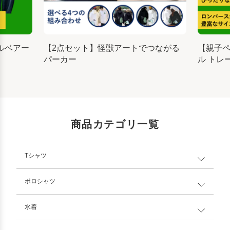
ルベアー
【2点セット】怪獣アートでつながる
【親子
パーカー
ル トレ
商品カテゴリ一覧
Tシャツ
ポロシャツ
水着