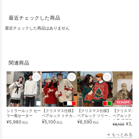
最近チェックした商品
最近チェックした商品はありません
関連商品
51%OFF
シミラールック セー
【クリスマス仕様】
【クリスマス仕様】
【クリスマス仕
ラー風セーター
ペアルック トナカイ
ペアルック ツリー＆
ペアルック ク
柄セーター
サンタ柄 ユニセック
ス風 模様柄セ
¥5,980
¥5,100
¥6,590
税込
税込
税込
¥3,98
¥8,100
スセータ...
→ もっとみる