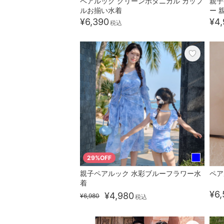
ペアルック グリーンボタニカル カップ
親子
ルお揃い水着
ー 
¥6,390
¥4,
税込
29%OFF
親子ペアルック 水彩ブルーフラワー水
ペア
着
¥6,
¥4,980
¥6,980
税込