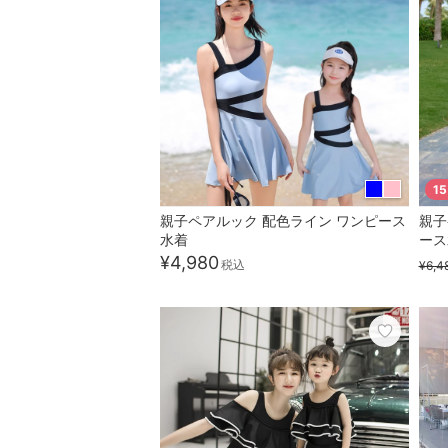
1
親子ペアルック 配色ライン ワンピース
親子
水着
ース
¥4,980
税込
¥6,4