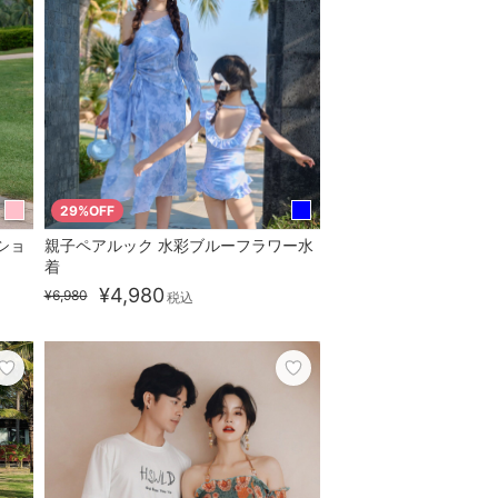
29%OFF
ショ
親子ペアルック 水彩ブルーフラワー水
着
¥4,980
¥6,980
税込