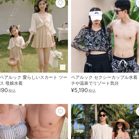
ペアルック 愛らしいスカート ツー
ペアルック セクシーカップル水着
ス 母娘水着
チや温泉でリゾート気分
190
¥5,190
税込
税込