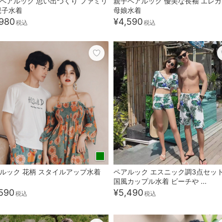
ペアルック 思い出づくり ファミリ
親子ペアルック 優美な長袖 エレ
親子水着
母娘水着
980
¥4,590
税込
税込
ルック 花柄 スタイルアップ水着
ペアルック エスニック調3点セット
国風カップル水着 ビーチや ...
590
¥5,490
税込
税込