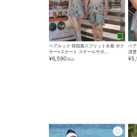
ペアルック 韓国風スプリット水着 ボク
ペア
サー×スカート スチールサポ...
清楚
¥6,590
¥5,
税込