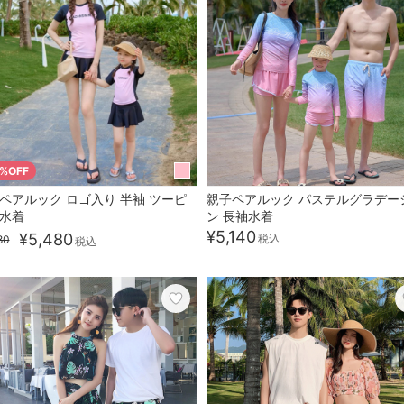
5%OFF
ペアルック ロゴ入り 半袖 ツーピ
親子ペアルック パステルグラデー
水着
ン 長袖水着
¥5,140
¥5,480
税込
80
税込