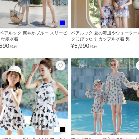
ペアルック 爽やかブルー スリーピ
ペアルック 夏の海辺やウォーター
 母娘水着
クにぴったり カップル水着 男...
590
¥5,990
税込
税込