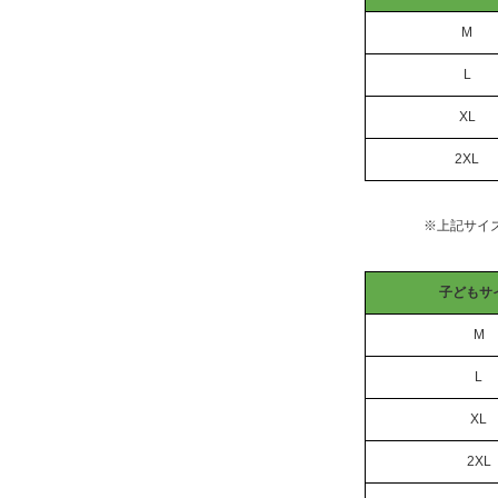
M
L
XL
2XL
※上記サイ
子どもサ
M
L
XL
2XL