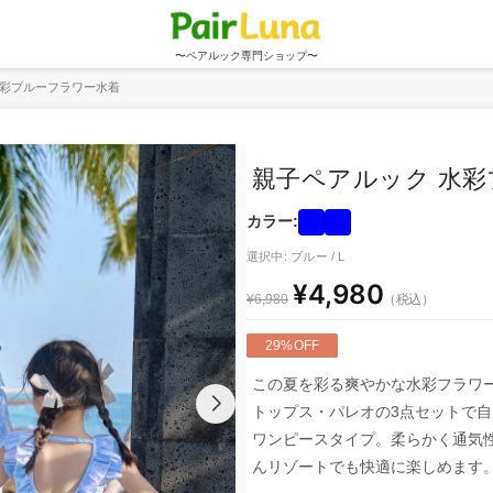
〜ペアルック専門ショップ〜
水彩ブルーフラワー水着
親子ペアルック 水
カラー:
選択中: ブルー / L
¥4,980
（税込）
¥6,980
29%OFF
この夏を彩る爽やかな水彩フラワ
トップス・パレオの3点セットで
ワンピースタイプ。柔らかく通気
んリゾートでも快適に楽しめます