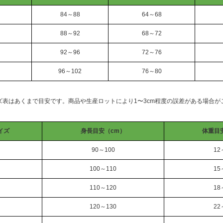
84～88
64～68
88～92
68～72
92～96
72～76
96～102
76～80
ズ表はあくまで目安です。商品や生産ロットにより1〜3cm程度の誤差がある場合が
イズ
身長目安（cm）
体重目
90～100
12
100～110
15
110～120
18
120～130
22