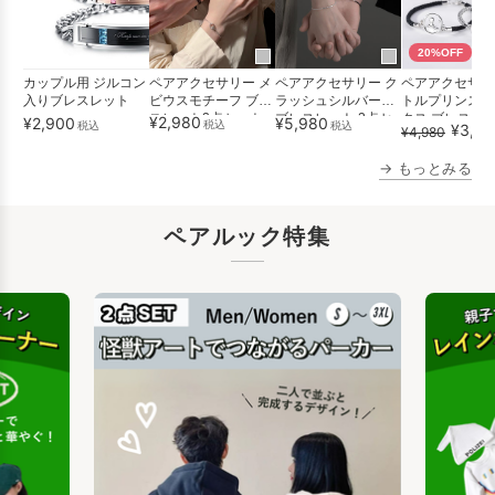
20%OFF
ペアアクセサリー メ
カップル用 ジルコン
ペアアクセサリー ク
ペアアクセサリ
ビウスモチーフ ブレ
入りブレスレット
ラッシュシルバー風
トルプリンス×
スレット2点セット
ブレスレット 2点セ
クス ブレスレ
¥2,980
¥2,900
¥5,980
税込
税込
税込
¥3,98
¥4,980
ット
【2点...
→ もっとみる
ペアルック特集