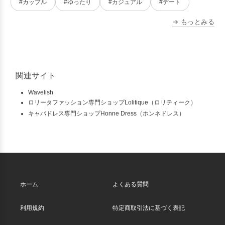
#カップル
#ゆったり
#カジュアル
#デート
→ もっとみる
関連サイト
Wavelish
ロリータファッション専門ショップLolitique（ロリティーク）
キャバドレス専門ショップHonne Dress（ホンネドレス）
ホーム
よくある質問
利用規約
特定商取引法に基づく表記