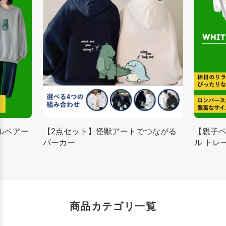
ルベアー
【2点セット】怪獣アートでつながる
【親子
パーカー
ル トレ
商品カテゴリ一覧