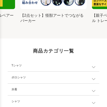
ルベアー
【2点セット】怪獣アートでつながる
【親子
パーカー
ル トレ
商品カテゴリ一覧
Tシャツ
ポロシャツ
水着
シャツ