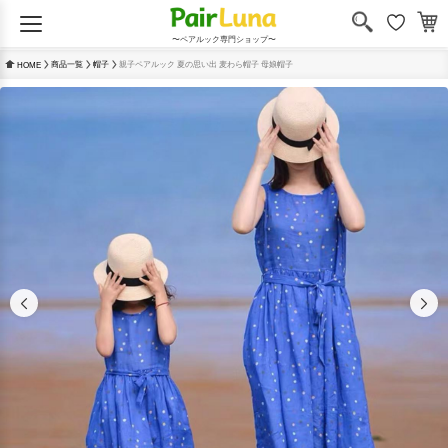
〜ペアルック専門ショップ〜
商品一覧
帽子
親子ペアルック 夏の思い出 麦わら帽子 母娘帽子
HOME