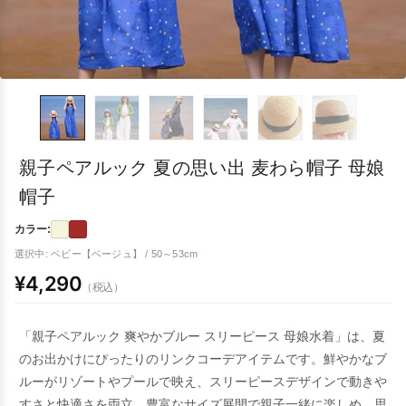
親子ペアルック 夏の思い出 麦わら帽子 母娘
帽子
カラー:
選択中: ベビー【ベージュ】 / 50～53cm
¥4,290
（税込）
「親子ペアルック 爽やかブルー スリーピース 母娘水着」は、夏
のお出かけにぴったりのリンクコーデアイテムです。鮮やかなブ
ルーがリゾートやプールで映え、スリーピースデザインで動きや
すさと快適さを両立。豊富なサイズ展開で親子一緒に楽しめ、思