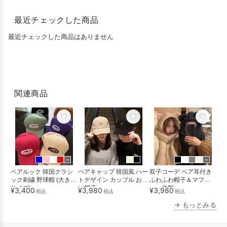
最近チェックした商品
最近チェックした商品はありません
関連商品
+1
+1
ペアルック 韓国クラシ
ペアキャップ 韓国風 ハー
双子コーデ ベア耳付き
ック刺繍 野球帽 (大きめ
トデザイン カップル お揃
ふわふわ帽子＆マフラ
サイズ)
い帽子
ー一体型
¥3,400
¥3,980
¥3,980
税込
税込
税込
→ もっとみる