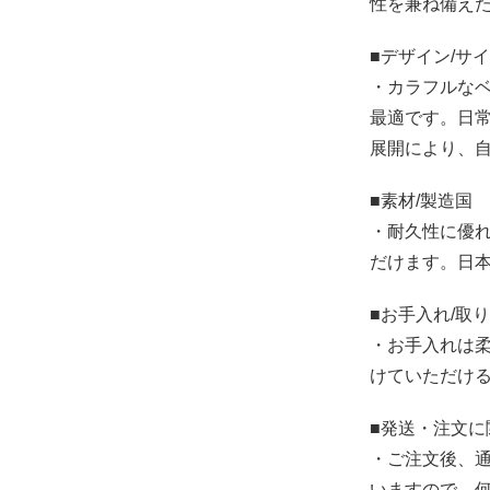
性を兼ね備え
■デザイン/サ
・カラフルな
最適です。日
展開により、
■素材/製造国
・耐久性に優
だけます。日
■お手入れ/取
・お手入れは
けていただけ
■発送・注文に
・ご注文後、通
いますので、