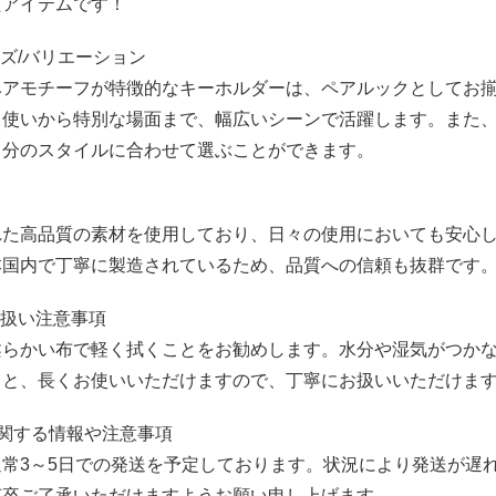
たアイテムです！
イズ/バリエーション
ベアモチーフが特徴的なキーホルダーは、ペアルックとしてお
常使いから特別な場面まで、幅広いシーンで活躍します。また
自分のスタイルに合わせて選ぶことができます。
れた高品質の素材を使用しており、日々の使用においても安心
本国内で丁寧に製造されているため、品質への信頼も抜群です
り扱い注意事項
柔らかい布で軽く拭くことをお勧めします。水分や湿気がつか
ると、長くお使いいただけますので、丁寧にお扱いいただけま
関する情報や注意事項
常3～5日での発送を予定しております。状況により発送が遅
何卒ご了承いただけますようお願い申し上げます。