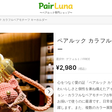
〜ペアルック専門ショップ〜
ク カラフルベアモチーフ キーホルダー
ペアルック カラフル
ー
選択中: デフォルト / FREE
¥2,980
（税込）
心をつなぐ愛の証「ペアルック カ
わいらしさと個性を兼ね備えたアイ
ョン・カラフルなベアモチーフが
お揃いで使うのに最適です。日常
躍します。また、複数のカラー展