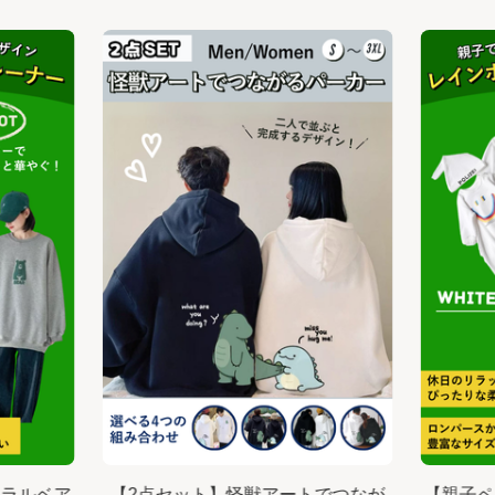
ュラルベア
【2点セット】怪獣アートでつなが
【親子ペ