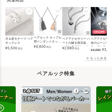
関連商品
35%OFF
ペアルック カップル
月＆星モチーフ ペア
ペアアクセサリー ハ
ペアアクセサリ
用ペンダントネック
ネックレス
ートの鍵＆南京錠ネ
命のムーンキャ
レス
¥4,600
ックレス 2点セット
ネックレス
税込
¥5,500
¥2,980
税込
税込
¥3,24
¥4,980
→ もっとみる
ペアルック特集