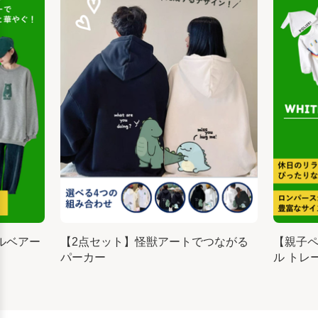
ルベアー
【2点セット】怪獣アートでつながる
【親子
パーカー
ル トレ