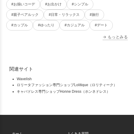
#お揃いコーデ
#お出かけ
#シンプル
#親子ペアルック
#日常・リラックス
#旅行
#カップル
#ゆったり
#カジュアル
#デート
→ もっとみる
関連サイト
Wavelish
ロリータファッション専門ショップLolitique（ロリティーク）
キャバドレス専門ショップHonne Dress（ホンネドレス）
ホーム
よくある質問