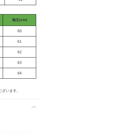
袖丈(cm)
60
61
62
63
64
ございます。