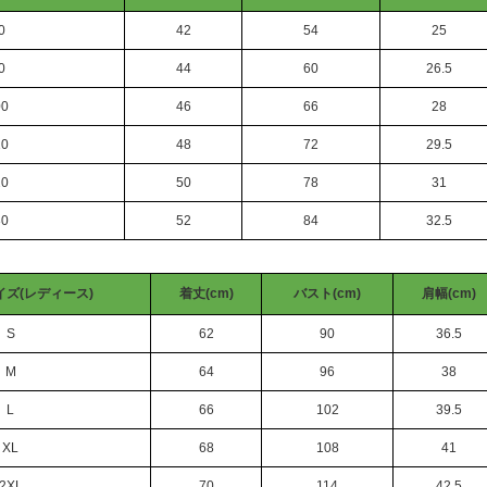
0
42
54
25
0
44
60
26.5
00
46
66
28
10
48
72
29.5
20
50
78
31
30
52
84
32.5
ズ(レディース)
着丈(cm)
バスト(cm)
肩幅(cm)
S
62
90
36.5
M
64
96
38
L
66
102
39.5
XL
68
108
41
2XL
70
114
42.5