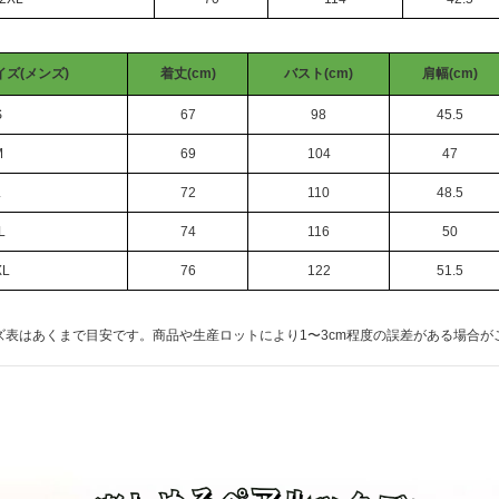
ズ(メンズ)
着丈(cm)
バスト(cm)
肩幅(cm)
S
67
98
45.5
M
69
104
47
L
72
110
48.5
L
74
116
50
XL
76
122
51.5
ズ表はあくまで目安です。商品や生産ロットにより1〜3cm程度の誤差がある場合が