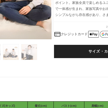
ポイント。家族全員で楽しめるユ
で一体感が生まれ、家族写真やお
シンプルながら存在感があり、さ
クレジットカード
サイズ・カ
ズ(キッズ)
着丈(cm)
バスト(cm)
肩幅(cm)