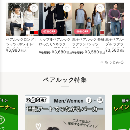
47%OFF
40%OFF
ペアルックロングT
カップルペアルック
親子ペアルック 長袖
親子ペアルック
シャツ (ホワイト/ブ
ゆったりVネックス
ラグランTシャツ ブ
プル ラグラン 
ラック/レッド)
ウェット 細見えロン
ラウン×ブルー ファ
シャツ ロゴ入り
¥6,980
¥3,580
税込
税込
¥3,680
¥3,580
¥6,980
¥5,980
税込
税込
グワン...
ミリー...
ゃ...
→ もっとみる
ペアルック特集