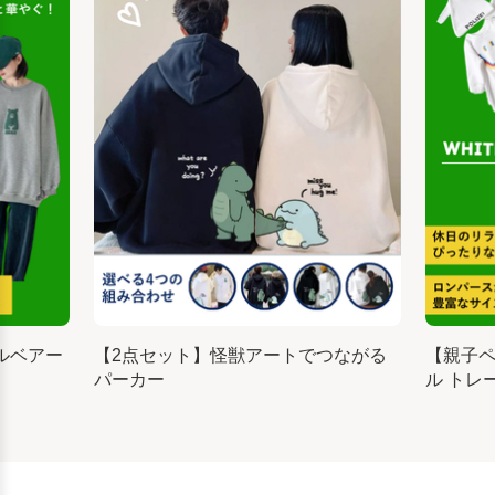
ルベアー
【2点セット】怪獣アートでつながる
【親子
パーカー
ル トレ