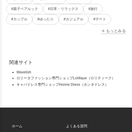
#親子ペアルック
#日常・リラックス
#旅行
#カップル
#ゆったり
#カジュアル
#デート
→ もっとみる
関連サイト
Wavelish
ロリータファッション専門ショップLolitique（ロリティーク）
キャバドレス専門ショップHonne Dress（ホンネドレス）
ホーム
よくある質問