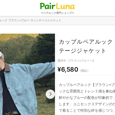
〜ペアルック専門ショップ〜
ルック ブラウン×ブルー ヴィンテージジャケット
カップルペアルック 
テージジャケット
選択中: ブラウン×ブルー / S
¥6,580
（税込）
カップルペアルック【ブラウン×ブ
ックな雰囲気とトレンド感を兼ね
鮮やかなブルーの配色が印象的で
します。ユニセックスデザインの
で着ることで特別な絆を感じつつ