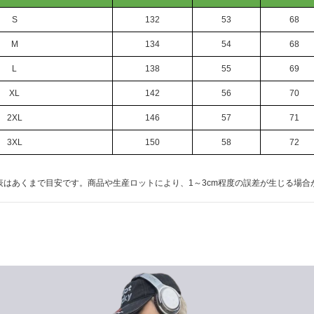
S
132
53
68
M
134
54
68
L
138
55
69
XL
142
56
70
2XL
146
57
71
3XL
150
58
72
表はあくまで目安です。商品や生産ロットにより、1～3cm程度の誤差が生じる場合