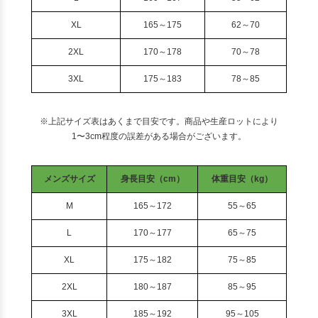
XL
165～175
62～70
2XL
170～178
70～78
3XL
175～183
78～85
※上記サイズ表はあくまで目安です。商品や生産ロットにより
1〜3cm程度の誤差がある場合がございます。
メンズサイズ
身長目安（cm）
体重目安（kg）
M
165～172
55～65
L
170～177
65～75
XL
175～182
75～85
2XL
180～187
85～95
3XL
185～192
95～105