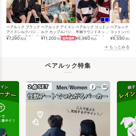
ペアルック ブラック
ペアルック アイスシ
ペアルック コットン
ペアルック シ
アイスシルクパジャ
ルク カップルパジャ
半袖ラウンドネック
コットンパジャ
マ（半袖・大きいサ
マセット（女性用サ
パジャマ（プルオー
（半袖×ショー
¥7,290
¥11,200
¥6,980
¥6,590
税込
税込
送料無料
税込
税込
イズ対応...
スペンダ...
バー、カジ...
ンツ、ゆった...
→ もっとみる
ペアルック特集