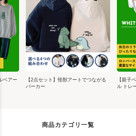
ルベアー
【2点セット】怪獣アートでつながる
【親子
パーカー
ル トレ
商品カテゴリ一覧