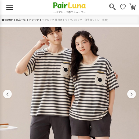
〜ペアルック専門ショップ〜
商品一覧
パジャマ
ペアルック 夏用ストライプパジャマ（薄手コットン、半袖）
HOME