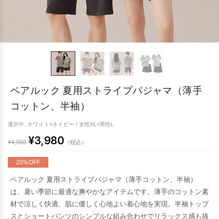
ペアルック 夏用ストライプパジャマ（薄手
コットン、半袖）
選択中: ホワイト×ネイビー / 女性XL+男性L
¥3,980
（税込）
¥4,980
20%OFF
ペアルック 夏用ストライプパジャマ（薄手コットン、半袖）
は、暑い季節に最適な爽やかなアイテムです。薄手のコットン素
材で涼しく快適、肌に優しく心地よい着心地を実現。半袖トップ
スとショートパンツのシンプルな組み合わせでリラックス感も抜