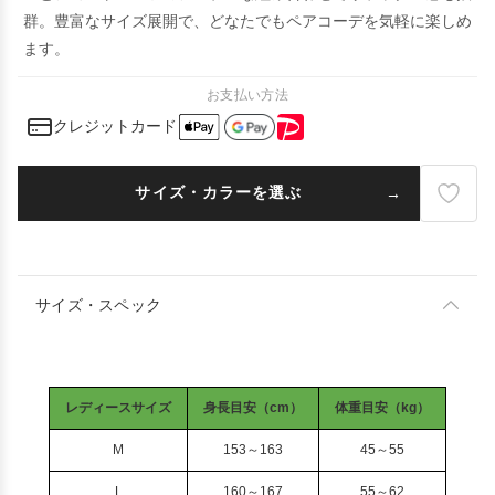
群。豊富なサイズ展開で、どなたでもペアコーデを気軽に楽しめ
ます。
お支払い方法
クレジットカード
サイズ・カラーを選ぶ
サイズ・スペック
レディースサイズ
身長目安（cm）
体重目安（kg）
M
153～163
45～55
L
160～167
55～62