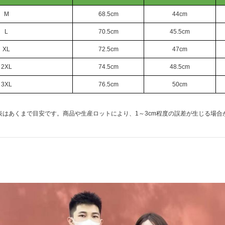
M
68.5cm
44cm
L
70.5cm
45.5cm
XL
72.5cm
47cm
2XL
74.5cm
48.5cm
3XL
76.5cm
50cm
表はあくまで目安です。商品や生産ロットにより、1～3cm程度の誤差が生じる場合