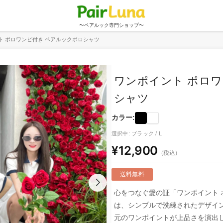
〜ペアルック専門ショップ〜
ト ポロワンピ付き ペアルックポロシャツ
ワンポイント ポロワ
シャツ
カラー:
選択中: ブラック / L
¥12,900
（税込）
送料無料
心をつなぐ愛の証「ワンポイント 
は、シンプルで洗練されたデザイ
元のワンポイントが上品さを演出