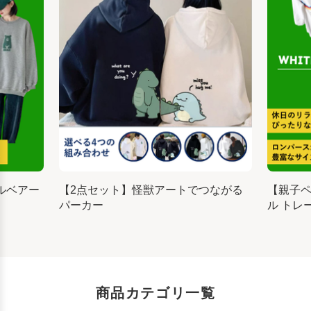
ルベアー
【2点セット】怪獣アートでつながる
【親子
パーカー
ル トレ
商品カテゴリ一覧