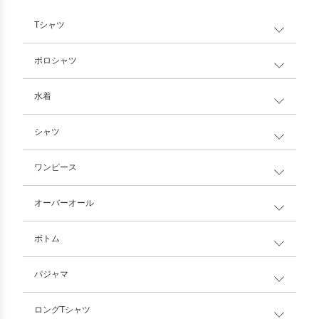
Tシャツ
ポロシャツ
水着
シャツ
ワンピース
オーバーオール
ボトム
パジャマ
ロングTシャツ