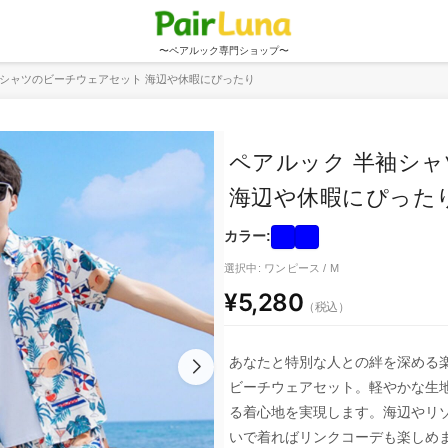
〜ペアルック専門ショップ〜
袖シャツのビーチウェアセット 海辺や休暇にぴったり
ペアルック 半袖シ
海辺や休暇にぴった
カラー:
選択中: ワンピース / M
¥5,280
（税込）
あなたと特別な人との絆を深める
ビーチウェアセット。軽やかな生
る着心地を実現します。海辺やリ
いで着ればリンクコーデも楽しめ