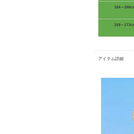
164～168c
169～173c
アイテム詳細