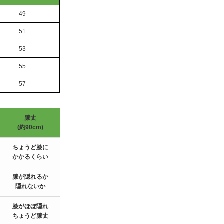
49
51
53
55
57
膝丈
ミモレ丈
(約90cm)
(約105cm)
ちょうど膝に
ふくらはぎの
かかるくらい
中間付近
膝が隠れるか
ふくらはぎの
隠れないか
下部あたり
膝がほぼ隠れ
ふくらはぎの
ちょうど膝丈
下、足首の上