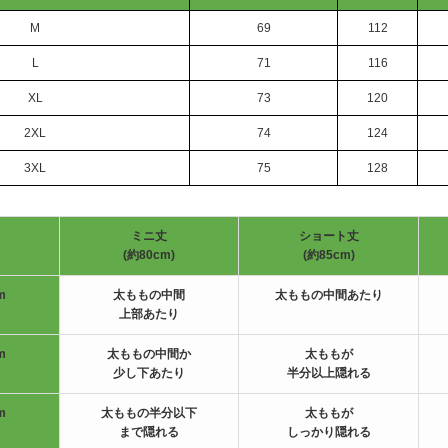
M
69
112
L
71
116
XL
73
120
2XL
74
124
3XL
75
128
ミニ丈
ショート丈
(約80cm)
(約85cm)
m
太ももの中間
太ももの中間あたり
上部あたり
m
太ももの中間か
太ももが
少し下あたり
半分以上隠れる
m
太ももの半分以下
太ももが
まで隠れる
しっかり隠れる