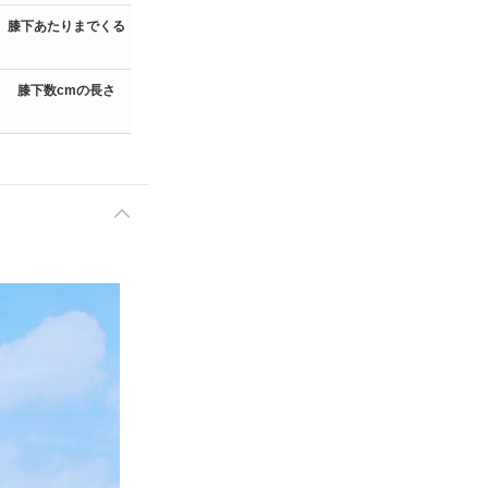
膝下あたりまでくる
すねの真ん中
やや下部
膝下数cmの長さ
すねの真ん中
よりやや上