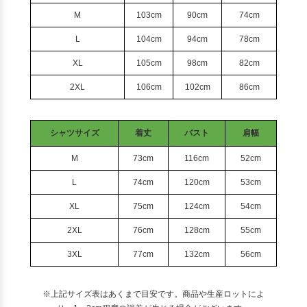
M
103cm
90cm
74cm
L
104cm
94cm
78cm
XL
105cm
98cm
82cm
2XL
106cm
102cm
86cm
シャツサイズ
着丈
バスト
肩幅
M
73cm
116cm
52cm
L
74cm
120cm
53cm
XL
75cm
124cm
54cm
2XL
76cm
128cm
55cm
3XL
77cm
132cm
56cm
※上記サイズ表はあくまで目安です。商品や生産ロットによ