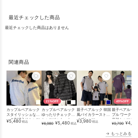
最近チェックした商品
最近チェックした商品はありません
関連商品
21%OFF
49%OFF
カップルペアルック
カップルペアルック
親子ペアルック 韓国
親子ペアルック
スタイリッシュなバ
ゆったりチェック柄
風バイカラーストラ
プル ワークテ
ック刺繍入りシャツ
シャツジャケット
イプシャツ
半袖シャツセッ
¥5,480
¥3,980
税込
税込
¥5,480
¥4,98
¥6,980
¥9,790
税込
ジャケット
ップ
→ もっとみる