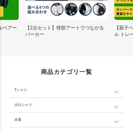
ルベアー
【2点セット】怪獣アートでつながる
【親子
パーカー
ル トレ
商品カテゴリ一覧
Tシャツ
ポロシャツ
水着