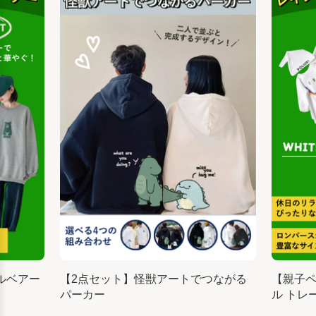
ルベアー
【2点セット】怪獣アートでつながる
【親子
パーカー
ル トレ