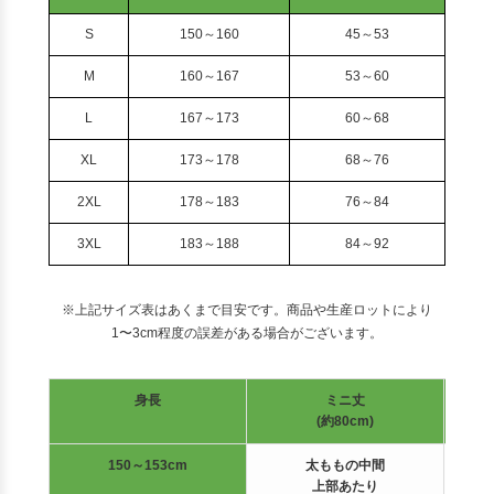
S
150～160
45～53
M
160～167
53～60
L
167～173
60～68
XL
173～178
68～76
2XL
178～183
76～84
3XL
183～188
84～92
※上記サイズ表はあくまで目安です。商品や生産ロットにより
1〜3cm程度の誤差がある場合がございます。
身長
ミニ丈
(約80cm)
150～153cm
太ももの中間
上部あたり