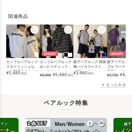
関連商品
21%OFF
49%OFF
カップルペアルック
カップルペアルック
親子ペアルック 韓国
親子ペアルック
スタイリッシュなバ
ゆったりチェック柄
風バイカラーストラ
プル ワークテ
ック刺繍入りシャツ
シャツジャケット
イプシャツ
半袖シャツセッ
¥5,480
¥3,980
税込
税込
¥5,480
¥4,98
¥6,980
¥9,790
税込
ジャケット
ップ
→ もっとみる
ペアルック特集