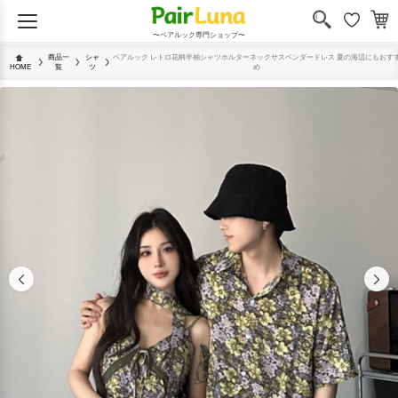
〜ペアルック専門ショップ〜
商品一
シャ
ペアルック レトロ花柄半袖シャツホルターネックサスペンダードレス 夏の海辺にもおす
HOME
覧
ツ
め