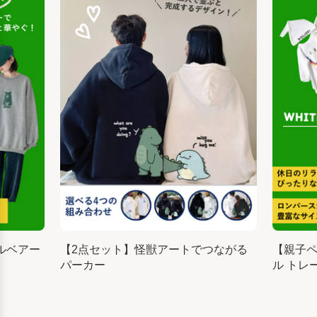
ルベアー
【2点セット】怪獣アートでつながる
【親子
パーカー
ル トレ