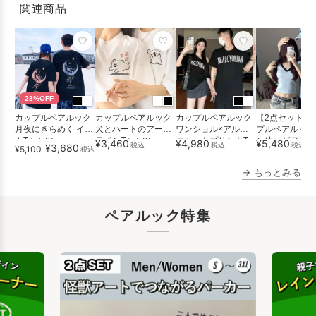
関連商品
28%OFF
カップルペアルック
カップルペアルック
カップルペアルック
【2点セット】
月夜にきらめく イル
犬とハートのアート
ワンショル×アルフ
プルペアルック
カTシャツ
ラインTシャツ
ァベットプリントT
ン使いがアクセ
¥3,460
¥4,980
¥5,480
税込
税込
税込
¥3,680
¥5,100
税込
シャツセッ...
ライトブ...
→ もっとみる
ペアルック特集