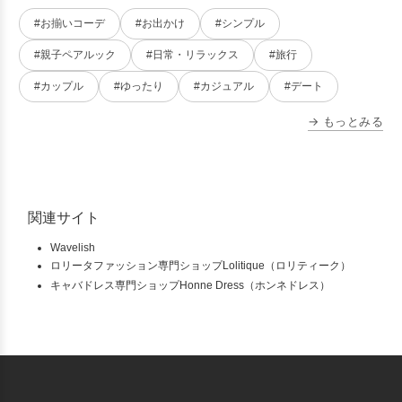
#お揃いコーデ
#お出かけ
#シンプル
#親子ペアルック
#日常・リラックス
#旅行
#カップル
#ゆったり
#カジュアル
#デート
→ もっとみる
関連サイト
Wavelish
ロリータファッション専門ショップLolitique（ロリティーク）
キャバドレス専門ショップHonne Dress（ホンネドレス）