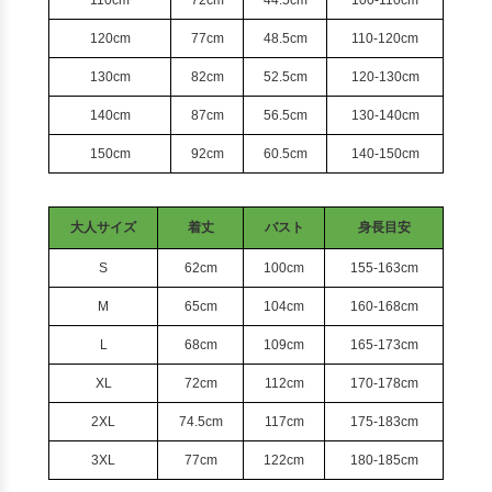
110cm
72cm
44.5cm
100-110cm
120cm
77cm
48.5cm
110-120cm
130cm
82cm
52.5cm
120-130cm
140cm
87cm
56.5cm
130-140cm
150cm
92cm
60.5cm
140-150cm
大人サイズ
着丈
バスト
身長目安
S
62cm
100cm
155-163cm
M
65cm
104cm
160-168cm
L
68cm
109cm
165-173cm
XL
72cm
112cm
170-178cm
2XL
74.5cm
117cm
175-183cm
3XL
77cm
122cm
180-185cm