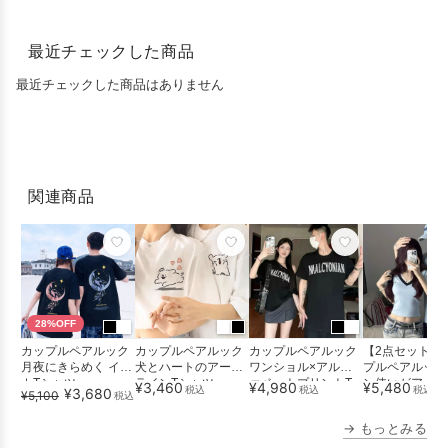
最近チェックした商品
最近チェックした商品はありません
関連商品
28%OFF
カップルペアルック
カップルペアルック
カップルペアルック
【2点セット】
月夜にきらめく イル
犬とハートのアート
ワンショル×アルフ
プルペアルック
カTシャツ
ラインTシャツ
ァベットプリントT
ン使いがアクセ
¥3,460
¥4,980
¥5,480
税込
税込
税込
¥3,680
¥5,100
税込
シャツセッ...
ライトブ...
→ もっとみる