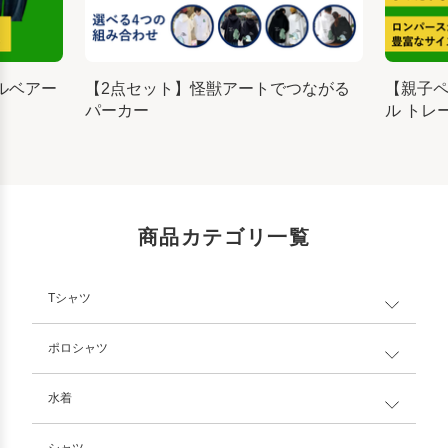
ルベアー
【2点セット】怪獣アートでつながる
【親子
パーカー
ル トレ
商品カテゴリ一覧
Tシャツ
ポロシャツ
水着
シャツ