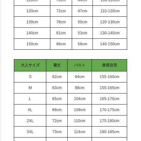
110cm
70cm
44cm
100-110cm
120cm
72cm
47cm
110-120cm
130cm
78cm
50cm
120-130cm
140cm
81cm
53cm
130-140cm
150cm
86cm
58cm
140-150cm
大人サイズ
着丈
バスト
身長目安
S
62cm
94cm
155-160cm
M
63cm
98cm
155-165cm
L
65cm
104cm
165-170cm
XL
68cm
108cm
170-175cm
2XL
72cm
110cm
175-180cm
3XL
73cm
114cm
180-185cm