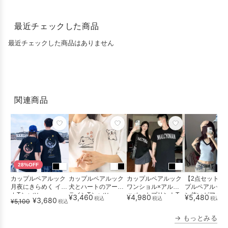
最近チェックした商品
最近チェックした商品はありません
関連商品
28%OFF
カップルペアルック
カップルペアルック
カップルペアルック
【2点セット】
月夜にきらめく イル
犬とハートのアート
ワンショル×アルフ
プルペアルック
カTシャツ
ラインTシャツ
ァベットプリントT
ン使いがアクセ
¥3,460
¥4,980
¥5,480
税込
税込
税込
¥3,680
¥5,100
税込
シャツセッ...
ライトブ...
→ もっとみる