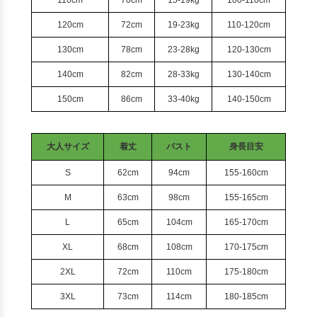
110cm
70cm
15-19kg
100-110cm
120cm
72cm
19-23kg
110-120cm
130cm
78cm
23-28kg
120-130cm
140cm
82cm
28-33kg
130-140cm
150cm
86cm
33-40kg
140-150cm
大人サイズ
着丈
バスト
身長目安
S
62cm
94cm
155-160cm
M
63cm
98cm
155-165cm
L
65cm
104cm
165-170cm
XL
68cm
108cm
170-175cm
2XL
72cm
110cm
175-180cm
3XL
73cm
114cm
180-185cm