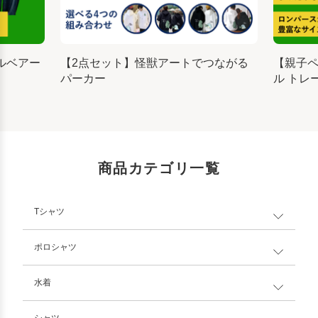
ルベアー
【2点セット】怪獣アートでつながる
【親子
パーカー
ル トレ
商品カテゴリ一覧
Tシャツ
ポロシャツ
水着
シャツ