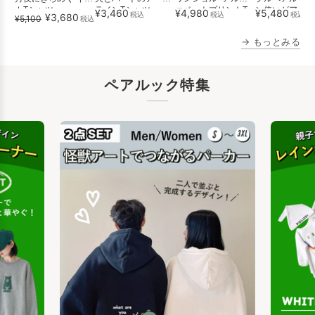
カTシャツ
ラインTシャツ
ァベットプリントT
ン使いがアクセ
¥3,460
¥4,980
¥5,480
税込
税込
税込
¥3,680
¥5,100
税込
シャツセッ...
ライトブ...
→ もっとみる
ペアルック特集