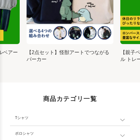
ルベアー
【2点セット】怪獣アートでつながる
【親子
パーカー
ル トレ
商品カテゴリ一覧
Tシャツ
ポロシャツ