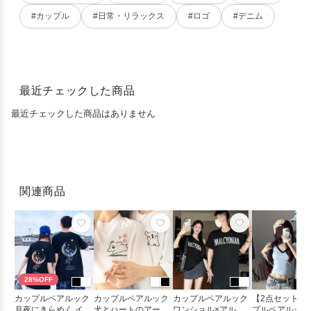
#カップル
#日常・リラックス
#ロゴ
#デニム
最近チェックした商品
最近チェックした商品はありません
関連商品
28%OFF
カップルペアルック
カップルペアルック
カップルペアルック
【2点セット】
月夜にきらめく イル
犬とハートのアート
ワンショル×アルフ
プルペアルック