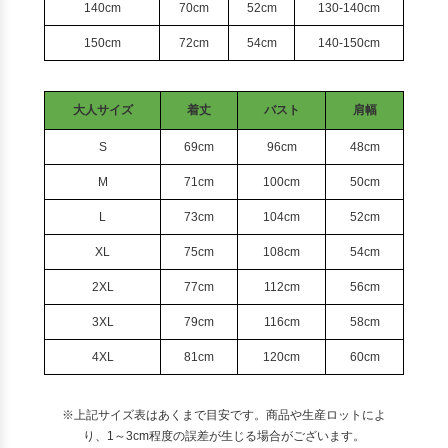
140cm
70cm
52cm
130-140cm
150cm
72cm
54cm
140-150cm
大人サイズ
着丈
バスト
肩幅
S
69cm
96cm
48cm
M
71cm
100cm
50cm
L
73cm
104cm
52cm
XL
75cm
108cm
54cm
2XL
77cm
112cm
56cm
3XL
79cm
116cm
58cm
4XL
81cm
120cm
60cm
※上記サイズ表はあくまで目安です。商品や生産ロットによ
り、1～3cm程度の誤差が生じる場合がございます。