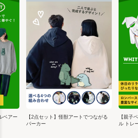
ルベアー
【2点セット】怪獣アートでつながる
【親子
パーカー
ル トレ