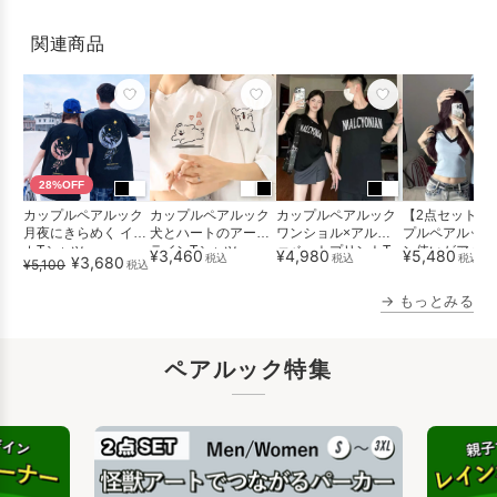
関連商品
28%OFF
カップルペアルック
カップルペアルック
カップルペアルック
【2点セット】
月夜にきらめく イル
犬とハートのアート
ワンショル×アルフ
プルペアルック
カTシャツ
ラインTシャツ
ァベットプリントT
ン使いがアクセ
¥3,460
¥4,980
¥5,480
税込
税込
税込
¥3,680
¥5,100
税込
シャツセッ...
ライトブ...
→ もっとみる
ペアルック特集