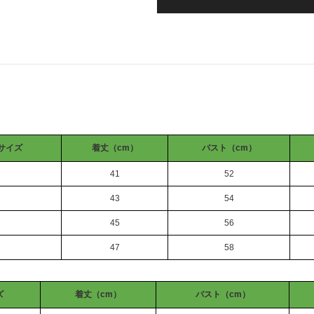
サイズ
着丈（cm）
バスト（cm）
41
52
43
54
45
56
47
58
ズ
着丈（cm）
バスト（cm）