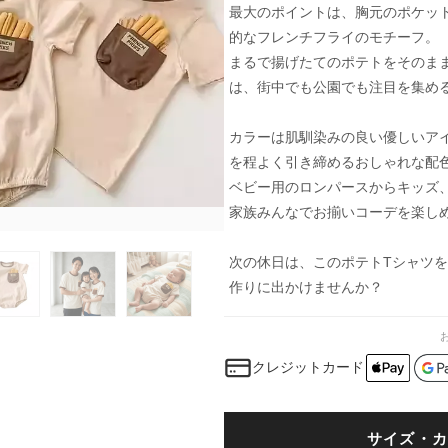
最大のポイントは、胸元のポケッ
的なフレンチフライのモチーフ。
まるで揚げたてのポテトをそのま
は、街中でも公園でも注目を集め
カラーは肌馴染みの良い優しいア
を程よく引き締めるおしゃれな配
ベビー用のロンパースからキッズ
家族みんなでお揃いコーデを楽し
次の休日は、このポテトTシャツ
作りに出かけませんか？
クレジットカード
サイズ・カ