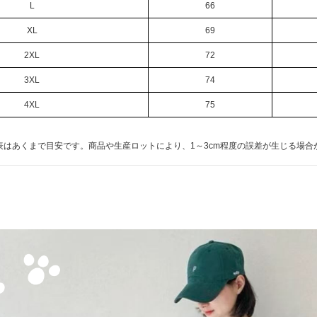
L
66
XL
69
2XL
72
3XL
74
4XL
75
表はあくまで目安です。商品や生産ロットにより、1～3cm程度の誤差が生じる場合