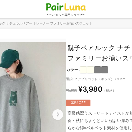
〜ペアルック専門ショップ〜
ック ナチュラルベアー トレーナー ファミリーお揃いスウェット
親子ペアルック ナチ
ファミリーお揃いス
カラー:
選択中: アプリコット（キッズ） / 90cm
¥3,980
（税込）
¥5,980
33%OFF
高級感漂うストリートテイストが
春・秋にちょうどいい程よい厚み
らかな綿×ベルベット素材を使用