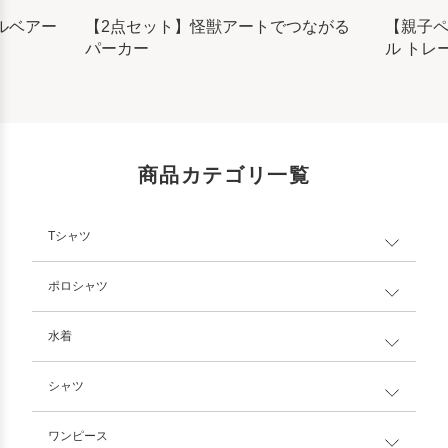
ルベアー
【2点セット】怪獣アートでつながる
【親子
パーカー
ル トレ
商品カテゴリ一覧
Tシャツ
ポロシャツ
水着
シャツ
ワンピース