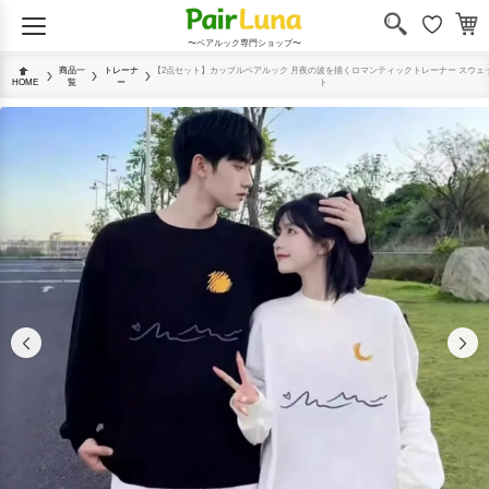
〜ペアルック専門ショップ〜
商品一
トレーナ
【2点セット】カップルペアルック 月夜の波を描くロマンティックトレーナー スウェ
HOME
覧
ー
ト