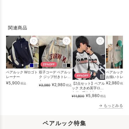
関連商品
25%OFF
ペアルック Wロゴト
双子コーデ ペアルッ
ペアルック さ
49%OFF
レーナー
ク ジップ付きトレー
お揃いトレー
ナー
¥5,900
¥2,980
【2点セット】ペアル
税込
税込
¥2,980
¥3,980
税込
ック 大きめ英字ロゴ
カジュアルトレーナ
¥5,980
¥11,800
税込
ー
→ もっとみる
ペアルック特集