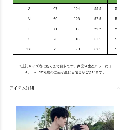
S
67
104
55.5
50
M
69
108
57.5
51
L
71
112
59.5
52
XL
73
116
61.5
53
2XL
75
120
63.5
54
※上記サイズ表はあくまで目安です。商品や生産ロットによ
り、1～3cm程度の誤差が生じる場合がございます。
アイテム詳細