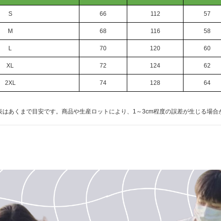
S
66
112
57
M
68
116
58
L
70
120
60
XL
72
124
62
2XL
74
128
64
表はあくまで目安です。商品や生産ロットにより、1～3cm程度の誤差が生じる場合