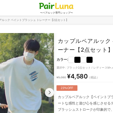
〜ペアルック専門ショップ〜
アルック ペイントブラッシュ トレーナー【2点セット】
カップルペアルック 
ーナー【2点セット
カラー:
選択中: ブラック2点セット / レディースM+
¥4,580
（税込）
¥5,980
23%OFF
カップルペアルック【ペイントブラ
ートな感性と遊び心を感じさせる
ブラッシュストロークが印象的で