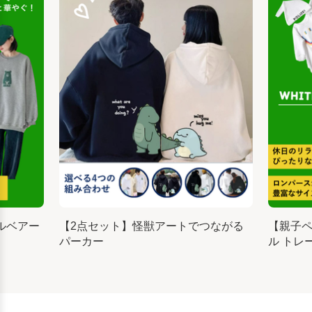
ルベアー
【2点セット】怪獣アートでつながる
【親子
パーカー
ル トレ