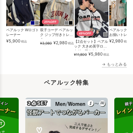
25%OFF
ペアルック Wロゴト
双子コーデ ペアルッ
ペアルック さ
49%OFF
レーナー
ク ジップ付きトレー
お揃いトレー
ナー
¥5,900
¥2,980
【2点セット】ペアル
税込
税込
¥2,980
¥3,980
税込
ック 大きめ英字ロゴ
カジュアルトレーナ
¥5,980
¥11,800
税込
ー
→ もっとみる
ペアルック特集