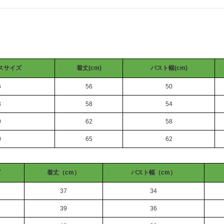
スサイズ
着丈(cm)
バスト幅(cm)
6
56
50
3
58
54
0
62
58
0
65
62
ズ
着丈（cm）
バスト幅（cm）
37
34
39
36