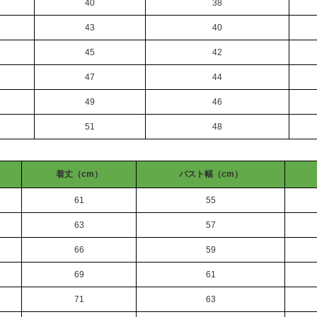
40
38
43
40
45
42
47
44
49
46
51
48
着丈（cm）
バスト幅（cm）
61
55
63
57
66
59
69
61
71
63