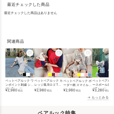
最近チェックした商品
最近チェックした商品はありません
関連商品
ペットペアルック ワ
ペットペアルック カ
ペットペアルッ
ペットペアルック ボ
ンポイント刺繍 シン
レッジ風 Bロゴ Tシ
ースボール風 N
ーダー柄 スマイルT
プルTシャツ
ャツ
ゴTシャツ
シャツ
¥2,980
¥2,980
¥3,280
¥2,980
税込
税込
税込
税込
→ もっとみる
ペアルック特集