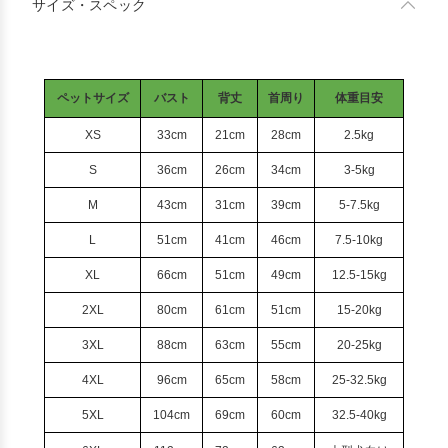
サイズ・スペック
ペットサイズ
バスト
背丈
首周り
体重目安
XS
33cm
21cm
28cm
2.5kg
S
36cm
26cm
34cm
3-5kg
M
43cm
31cm
39cm
5-7.5kg
L
51cm
41cm
46cm
7.5-10kg
XL
66cm
51cm
49cm
12.5-15kg
2XL
80cm
61cm
51cm
15-20kg
3XL
88cm
63cm
55cm
20-25kg
4XL
96cm
65cm
58cm
25-32.5kg
5XL
104cm
69cm
60cm
32.5-40kg