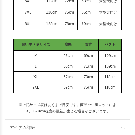
6XL
112cm
72cm
63cm
大型犬向け
7XL
120cm
75cm
66cm
大型犬向け
8XL
128cm
78cm
69cm
大型犬向け
飼い主さまサイズ
肩幅
着丈
バスト
M
53cm
69cm
109cm
L
55cm
71cm
109cm
XL
57cm
73cm
118cm
2XL
59cm
75cm
118cm
※上記サイズ表はあくまで目安です。商品や生産ロットによ
り、1～3cm程度の誤差が生じる場合がございます。
アイテム詳細