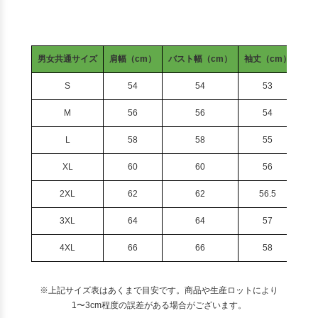
男女共通サイズ
肩幅（cm）
バスト幅（cm）
袖丈（cm）
着
S
54
54
53
M
56
56
54
L
58
58
55
XL
60
60
56
2XL
62
62
56.5
3XL
64
64
57
4XL
66
66
58
※上記サイズ表はあくまで目安です。商品や生産ロットにより
1〜3cm程度の誤差がある場合がございます。