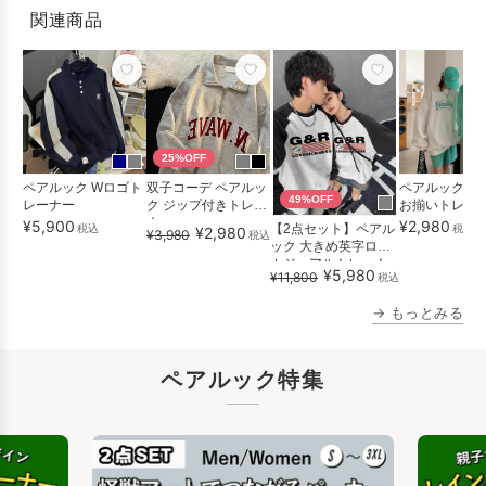
関連商品
25%OFF
ペアルック Wロゴト
双子コーデ ペアルッ
ペアルック さ
49%OFF
レーナー
ク ジップ付きトレー
お揃いトレー
ナー
¥5,900
¥2,980
【2点セット】ペアル
税込
税込
¥2,980
¥3,980
税込
ック 大きめ英字ロゴ
カジュアルトレーナ
¥5,980
¥11,800
税込
ー
→ もっとみる
ペアルック特集