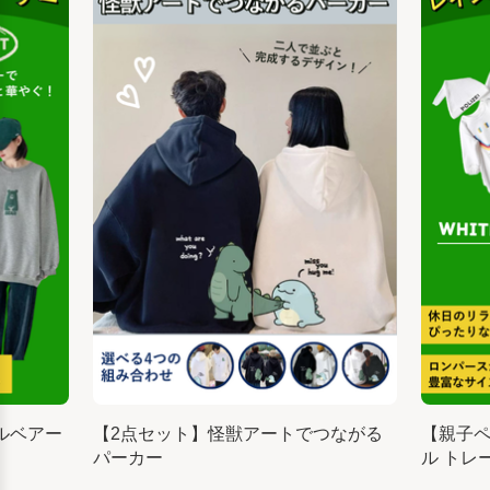
ルベアー
【2点セット】怪獣アートでつながる
【親子
パーカー
ル トレ